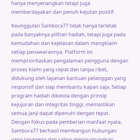
hanya menyenangkan tetapi juga
memberdayakan dan penuh kejutan positif.
Keunggulan Sambora77 tidak hanya terletak
pada banyaknya pilihan hadiah, tetapi juga pada
kemudahan dan kejelasan dalam mengklaim
setiap penawarannya. Platform ini
memprioritaskan pengalaman pengguna dengan
proses klaim yang cepat dan tanpa ribet,
didukung oleh layanan bantuan pelanggan yang
responsif dan siap membantu kapan saja. Setiap
program hadiah dikelola dengan prinsip
kejujuran dan integritas tinggi, memastikan
semua janji dapat dipenuhi dengan tepat.
Dengan fokus pada pemberian manfaat nyata,
Sambora77 berhasil membangun hubungan
yang langgeng dan saling menguntungkan