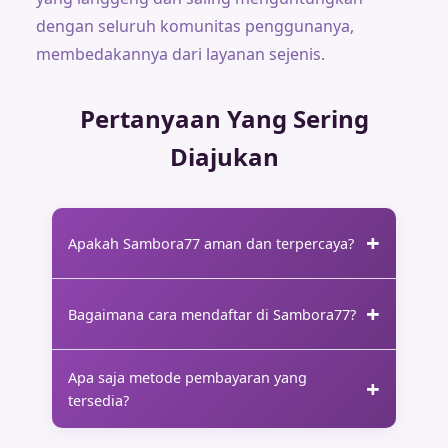
dengan seluruh komunitas penggunanya,
membedakannya dari layanan sejenis.
Pertanyaan Yang Sering
Diajukan
+
Apakah Sambora77 aman dan terpercaya?
Ya, Sambora77 adalah platform game online
+
Bagaimana cara mendaftar di Sambora77?
terpercaya dengan lisensi resmi dan sistem
keamanan yang canggih untuk melindungi
data dan transaksi pemain.
Klik tombol "DAFTAR SEKARANG" di menu
Apa saja metode pembayaran yang
+
atas, isi formulir pendaftaran dengan data
tersedia?
yang valid, dan ikuti instruksi verifikasi yang
dikirim ke email Anda.